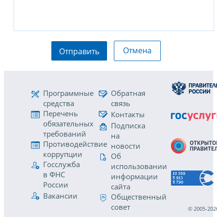
Отмена
Отправить
Программные
Обратная
средства
связь
Перечень
Контакты
обязательных
Подписка
требований
на
Противодействие
новости
коррупции
Об
Госслужба
использовании
в ФНС
информации
России
сайта
Вакансии
Общественный
совет
© 2005-202