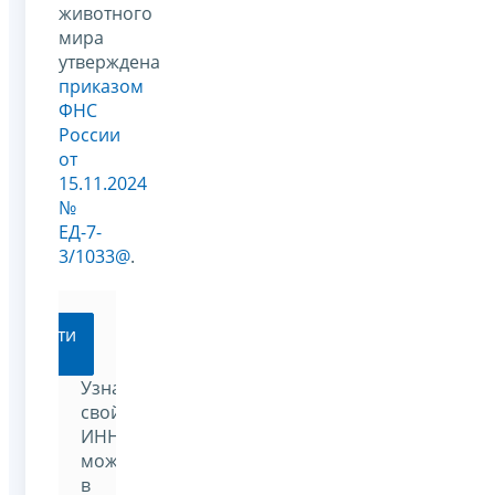
животного
мира
утверждена
приказом
ФНС
России
от
15.11.2024
№
ЕД-7-
3/1033@
.
Перейти
Узнать
свой
ИНН
можно
в