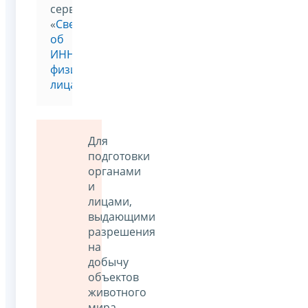
сервисе
«
Сведения
об
ИНН
физического
лица
»
Для
подготовки
органами
и
лицами,
выдающими
разрешения
на
добычу
объектов
животного
мира