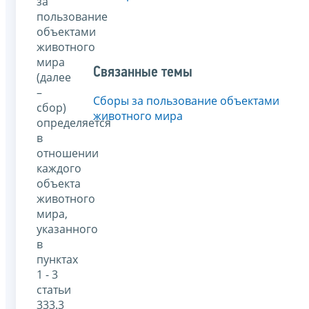
за
пользование
объектами
животного
мира
Связанные темы
(далее
–
Сборы за пользование объектами
сбор)
животного мира
определяется
в
отношении
каждого
объекта
животного
мира,
указанного
в
пунктах
1 - 3
статьи
333.3