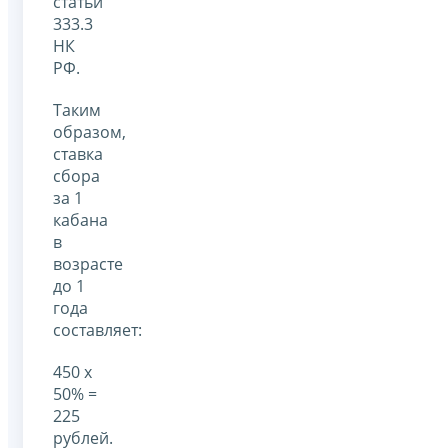
статьи
333.3
НК
РФ.
Таким
образом,
ставка
сбора
за 1
кабана
в
возрасте
до 1
года
составляет:
450 х
50% =
225
рублей.