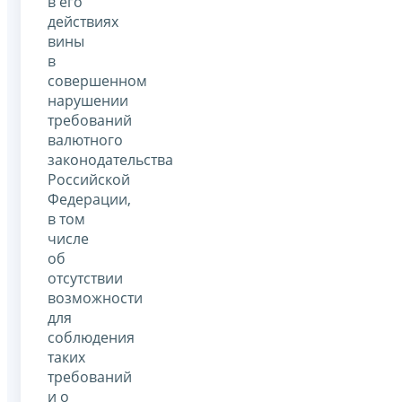
в его
действиях
вины
в
совершенном
нарушении
требований
валютного
законодательства
Российской
Федерации,
в том
числе
об
отсутствии
возможности
для
соблюдения
таких
требований
и о