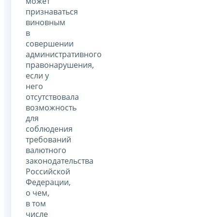
может
признаваться
виновным
в
совершении
административного
правонарушения,
если у
него
отсутствовала
возможность
для
соблюдения
требований
валютного
законодательства
Российской
Федерации,
о чем,
в том
числе