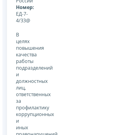
России
Номер:
ЕД-7-
4/33@
В
целях
повышения
качества
работы
подразделений
и
должностных
лиц,
ответственных
за
профилактику
коррупционных
и
иных
правонарушений,