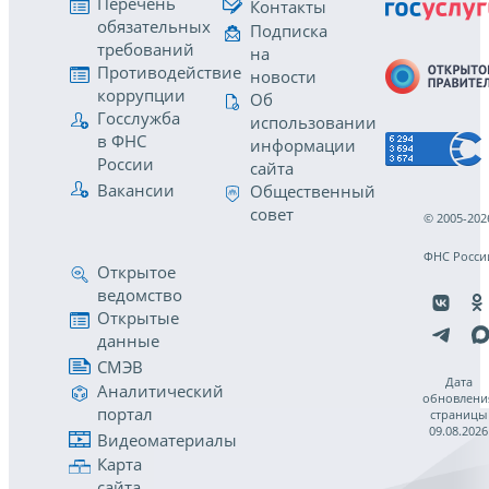
Перечень
Контакты
обязательных
Подписка
требований
на
Противодействие
новости
коррупции
Об
Госслужба
использовании
в ФНС
информации
России
сайта
Вакансии
Общественный
совет
© 2005-202
ФНС Росси
Открытое
ведомство
Открытые
данные
СМЭВ
Дата
Аналитический
обновлени
портал
страницы
09.08.2026
Видеоматериалы
Карта
сайта