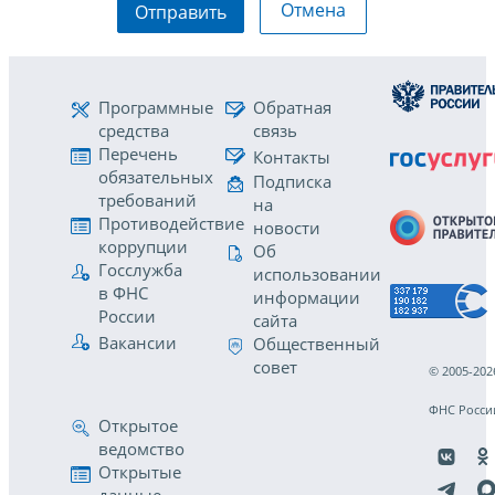
Отмена
Отправить
Программные
Обратная
средства
связь
Перечень
Контакты
обязательных
Подписка
требований
на
Противодействие
новости
коррупции
Об
Госслужба
использовании
в ФНС
информации
России
сайта
Вакансии
Общественный
совет
© 2005-202
ФНС Росси
Открытое
ведомство
Открытые