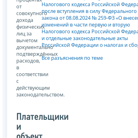
Налогового кодекса Российской Федер
от
после вступления в силу Федерального
совокупного
закона от 08.08.2024 № 259-ФЗ «О внес
дохода
изменений в части первую и вторую
физических
Налогового кодекса Российской Федер
лиц за
и отдельные законодательные акты
вычетом
Российской Федерации о налогах и сбо
документально
подтверждённых
Все разъяснения по теме
расходов,
в
соответствии
с
действующим
законодательством.
Плательщики
и
объект