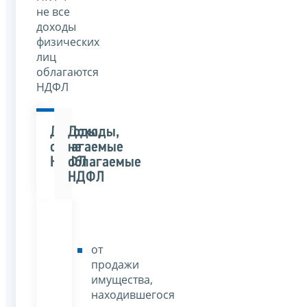
не все
доходы
физических
лиц
облагаются
НДФЛ
Доходы,
Доходы,
облагаемые
не
НДФЛ
облагаемые
НДФЛ
от
продажи
имущества,
находившегося