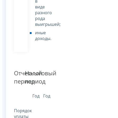
в
виде
разного
рода
выигрышей;
иные
доходы.
Отчетный
Налоговый
период
период
Год
Год
Порядок
уплаты