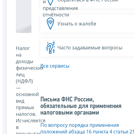
и
представление
отчётности
Узнать о жалобе
Часто задаваемые вопросы
Налог
на
доходы
Все сервисы
физических
лиц
(НДФЛ)
—
основной
Письма ФНС России,
вид
обязательные для применения
прямых
налоговыми органами
налогов.
Исчисляется
По вопросу порядка применения
в
положений абзаца 16 пункта 4 статьи 2
процентах