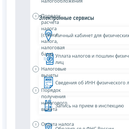
налогообложения
Порядок
Электронные сервисы
расчета
налога
(ставки
Личный кабинет для физических
налога,
налоговая
база)
Уплата налогов и пошлин физич
лиц
Налоговые
вычеты
Сведения об ИНН физического 
Порядок
получения
налогового
Запись на прием в инспекцию
вычета
Оплата налога
Обратиться в ФНС России