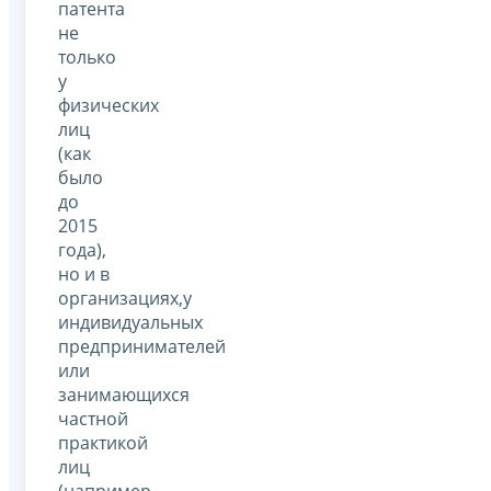
патента
не
только
у
физических
лиц
(как
было
до
2015
года),
но и в
организациях,у
индивидуальных
предпринимателей
или
занимающихся
частной
практикой
лиц
(например,