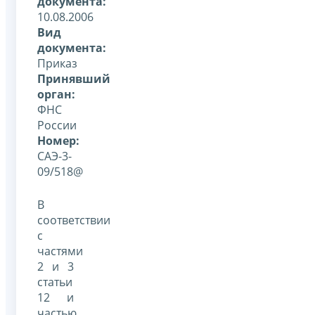
документа:
10.08.2006
Вид
документа:
Приказ
Принявший
орган:
ФНС
России
Номер:
САЭ-3-
09/518@
В
соответствии
с
частями
2 и 3
статьи
12 и
частью