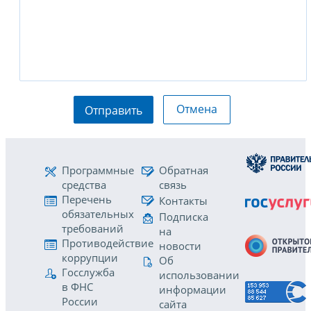
Отмена
Отправить
Программные
Обратная
средства
связь
Перечень
Контакты
обязательных
Подписка
требований
на
Противодействие
новости
коррупции
Об
Госслужба
использовании
в ФНС
информации
России
сайта