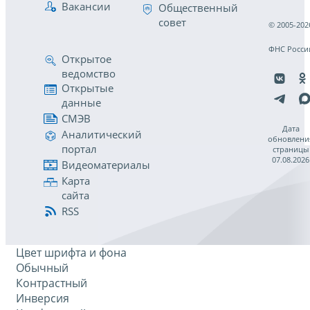
Вакансии
Общественный
совет
© 2005-202
ФНС Росси
Открытое
ведомство
Открытые
данные
СМЭВ
Дата
Аналитический
обновлени
портал
страницы
07.08.2026
Видеоматериалы
Карта
сайта
RSS
Цвет шрифта и фона
Обычный
Контрастный
Инверсия