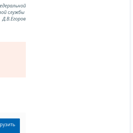
едеральной
вой службы
Д.В.Егоров
рузить