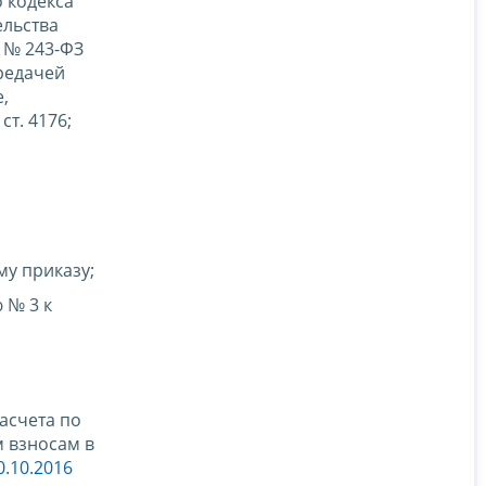
 кодекса
ельства
6 № 243-ФЗ
редачей
,
т. 4176;
у приказу;
 № 3 к
асчета по
м взносам в
0.10.2016