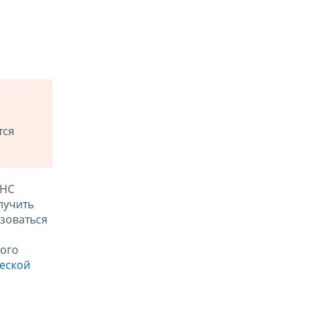
тся
ФНС
лучить
зоваться
ого
ческой