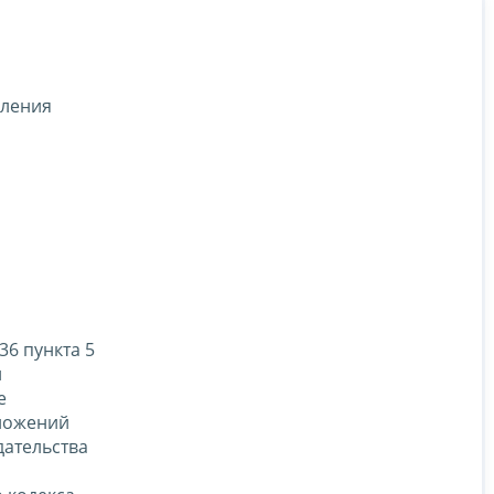
вления
36 пункта 5
й
е
оложений
дательства