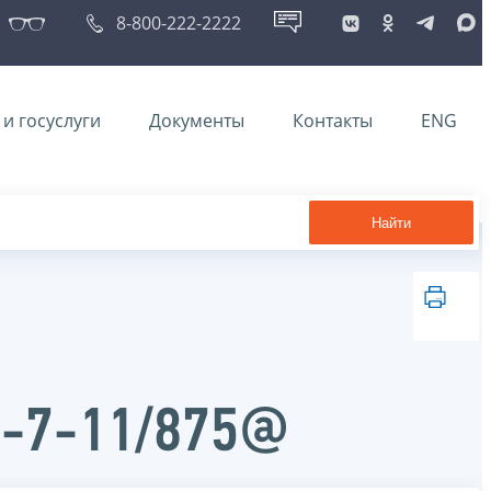
8-800-222-2222
и госуслуги
Документы
Контакты
ENG
Найти
Д-7-11/875@