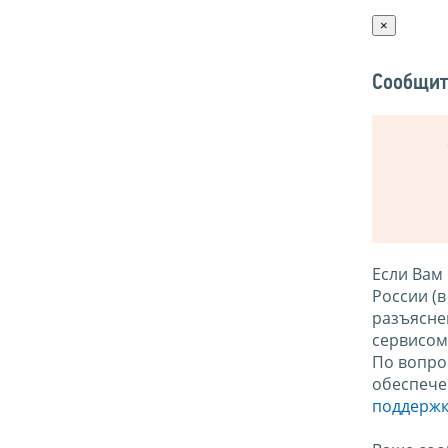
×
Сообщит
Если Вам
России (
разъясне
сервисо
По вопро
обеспече
поддержк