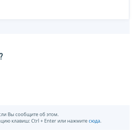
?
сли Вы сообщите об этом.
цию клавиш: Ctrl + Enter или нажмите
сюда
.