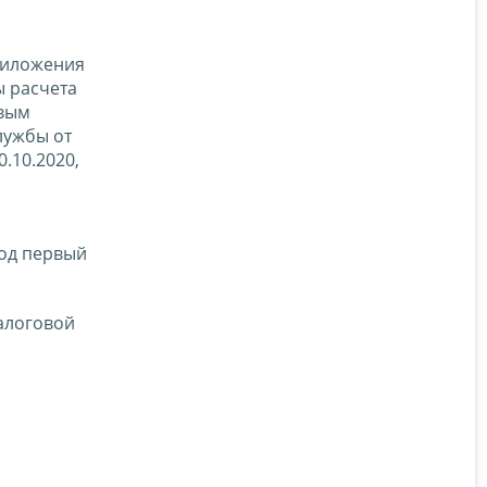
риложения
 расчета
овым
лужбы от
.10.2020,
иод первый
алоговой