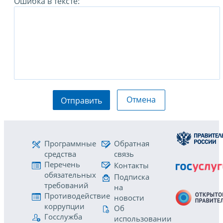
Ошибка в тексте:
Отмена
Отправить
Программные
Обратная
средства
связь
Перечень
Контакты
обязательных
Подписка
требований
на
Противодействие
новости
коррупции
Об
Госслужба
использовании