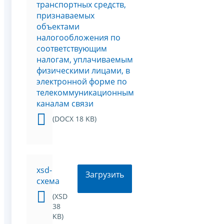
транспортных средств,
признаваемых
объектами
налогообложения по
соответствующим
налогам, уплачиваемым
физическими лицами, в
электронной форме по
телекоммуникационным
каналам связи
(DOCX 18 KB)
xsd-
Загрузить
схема
(XSD
38
KB)