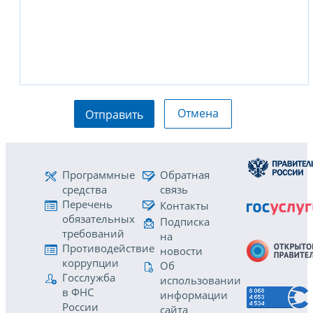
Отмена
Отправить
Программные
Обратная
средства
связь
Перечень
Контакты
обязательных
Подписка
требований
на
Противодействие
новости
коррупции
Об
Госслужба
использовании
в ФНС
информации
России
сайта