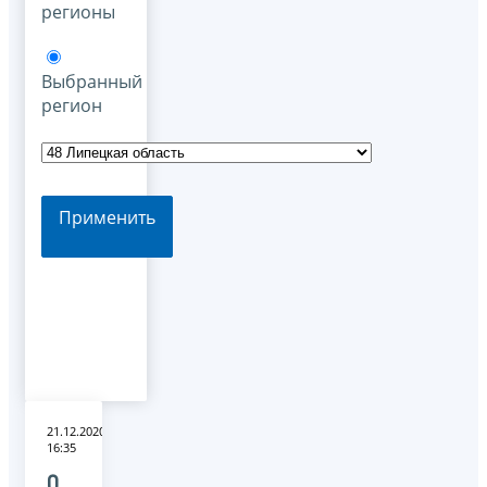
регионы
Выбранный
регион
Применить
21.12.2020
16:35
О