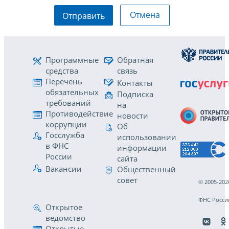
Отмена
Отправить
Программные
Обратная
средства
связь
Перечень
Контакты
обязательных
Подписка
требований
на
Противодействие
новости
коррупции
Об
Госслужба
использовании
в ФНС
информации
России
сайта
Вакансии
Общественный
совет
© 2005-202
ФНС Росси
Открытое
ведомство
Открытые