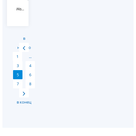
Новость
в
начало
1
...
3
4
5
6
7
8
в конец