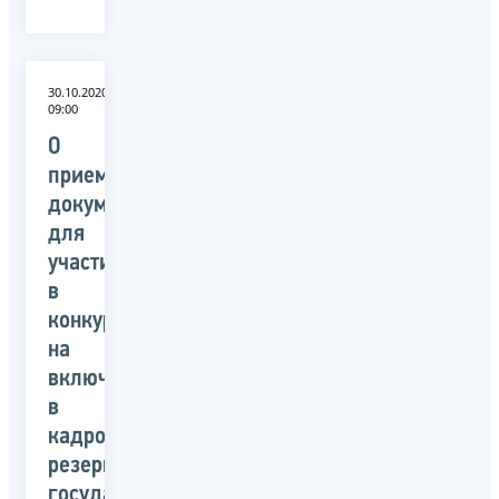
30.10.2020
09:00
О
приеме
документов
для
участия
в
конкурсе
на
включение
в
кадровый
резерв
государственной