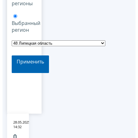
регионы
Выбранный
регион
Применить
28.05.2025
14:32
О