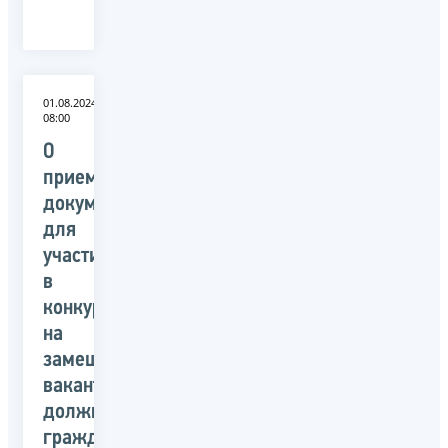
01.08.2024
08:00
О
приеме
документов
для
участия
в
конкурсе
на
замещение
вакантных
должностей
гражданской