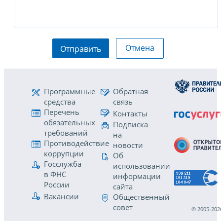
Отмена
Отправить
Программные
Обратная
средства
связь
Перечень
Контакты
обязательных
Подписка
требований
на
Противодействие
новости
коррупции
Об
Госслужба
использовании
в ФНС
информации
России
сайта
Вакансии
Общественный
совет
© 2005-202