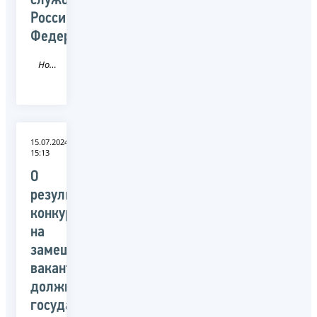
службы
Российской
Федерации
Новость
15.07.2024
15:13
О
результатах
конкурса
на
замещение
вакантных
должностей
государственной