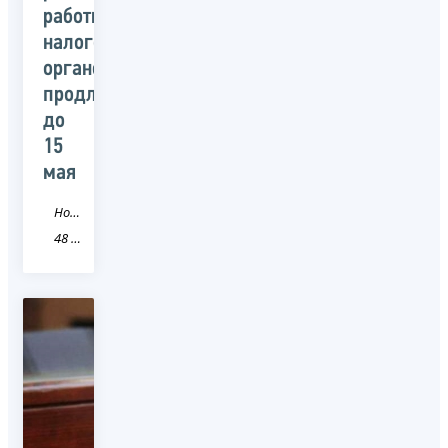
работы
налоговых
органов
продлен
до
15
мая
Новость
48 Липецкая область