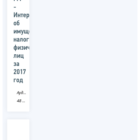
-
Интервью
об
имущественных
налогах
физических
лиц
за
2017
год
Аудио
48 Липецкая область