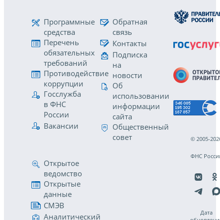
Программные
Обратная
средства
связь
Перечень
Контакты
обязательных
Подписка
требований
на
Противодействие
новости
коррупции
Об
Госслужба
использовании
в ФНС
информации
России
сайта
Вакансии
Общественный
совет
© 2005-202
ФНС Росси
Открытое
ведомство
Открытые
данные
СМЭВ
Дата
Аналитический
обновлени