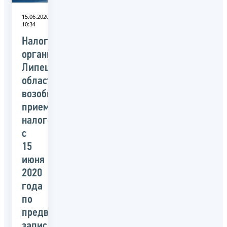
15.06.2020
10:34
Налоговые
органы
Липецкой
области
возобновили
прием
налогоплательщиков
с
15
июня
2020
года
по
предварительной
записи