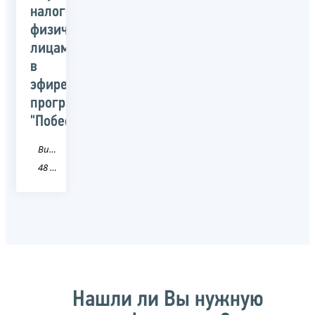
налогов
физическими
лицами
в
эфире
программы
"Побеседуем"
Видео
48 Липецкая область
Нашли ли Вы нужную