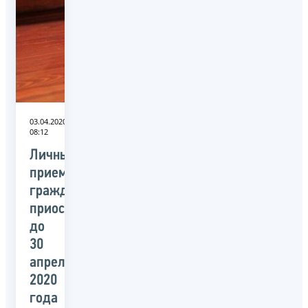
03.04.2020
08:12
Личный
прием
граждан
приостановлен
до
30
апреля
2020
года