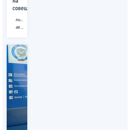
на
совещании
Новость
48 Липецкая область