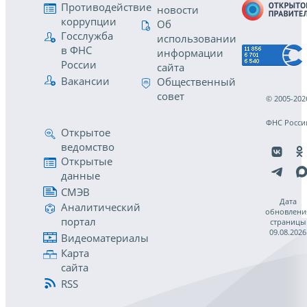
Противодействие
новости
коррупции
Об
Госслужба
использовании
в ФНС
информации
России
сайта
Вакансии
Общественный
совет
© 2005-202
ФНС Росси
Открытое
ведомство
Открытые
данные
СМЭВ
Дата
Аналитический
обновлени
портал
страницы
09.08.2026
Видеоматериалы
Карта
сайта
RSS