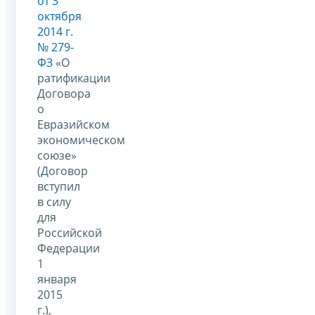
от 3
октября
2014 г.
№ 279-
ФЗ
«О
ратификации
Договора
о
Евразийском
экономическом
союзе»
(Договор
вступил
в силу
для
Российской
Федерации
1
января
2015
г.),