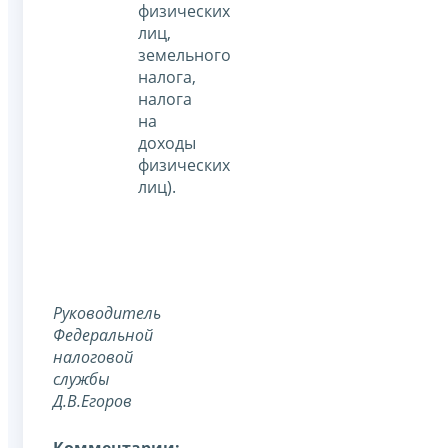
физических
лиц,
земельного
налога,
налога
на
доходы
физических
лиц).
Руководитель
Федеральной
налоговой
службы
Д.В.Егоров
Комментарии: