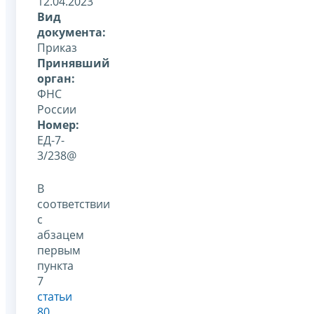
12.04.2023
Вид
документа:
Приказ
Принявший
орган:
ФНС
России
Номер:
ЕД-7-
3/238@
В
соответствии
с
абзацем
первым
пункта
7
статьи
80