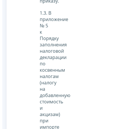
приказу.
1.3. В
приложение
№ 5
к
Порядку
заполнения
налоговой
декларации
по
косвенным
налогам
(налогу
на
добавленную
стоимость
и
акцизам)
при
импорте