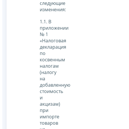
следующие
изменения:
1.1. В
приложении
№ 1
«Налоговая
декларация
по
косвенным
налогам
(налогу
на
добавленную
стоимость
и
акцизам)
при
импорте
товаров