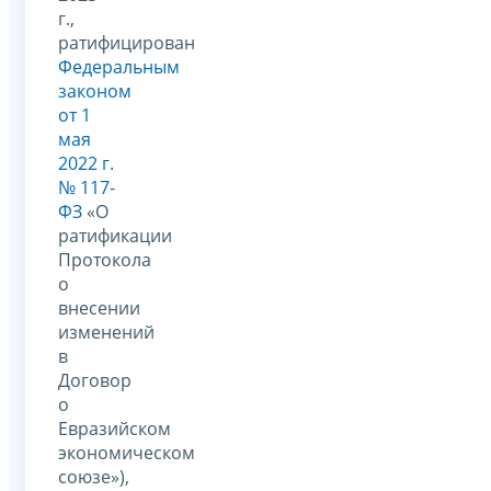
г.,
ратифицирован
Федеральным
законом
от 1
мая
2022 г.
№ 117-
ФЗ
«О
ратификации
Протокола
о
внесении
изменений
в
Договор
о
Евразийском
экономическом
союзе»),