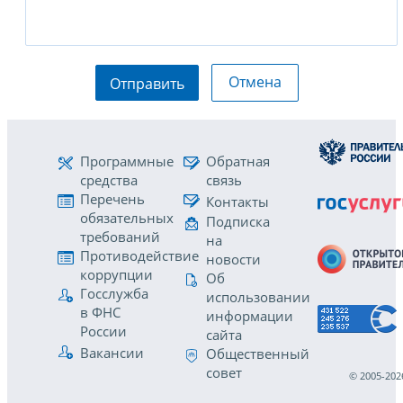
Отмена
Отправить
Программные
Обратная
средства
связь
Перечень
Контакты
обязательных
Подписка
требований
на
Противодействие
новости
коррупции
Об
Госслужба
использовании
в ФНС
информации
России
сайта
Вакансии
Общественный
совет
© 2005-202