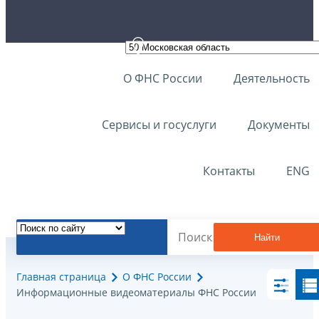
О ФНС России
Деятельность
Сервисы и госуслуги
Документы
Контакты
ENG
Найти
Главная страница
О ФНС России
Информационные видеоматериалы ФНС России