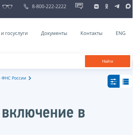
8-800-222-2222
и госуслуги
Документы
Контакты
ENG
Найти
в ФНС России
 включение в