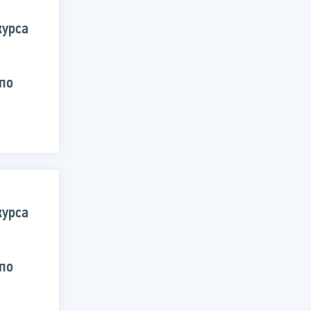
курса
й
по
курса
й
по