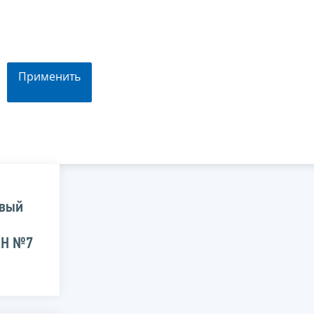
Применить
овый
КН №7