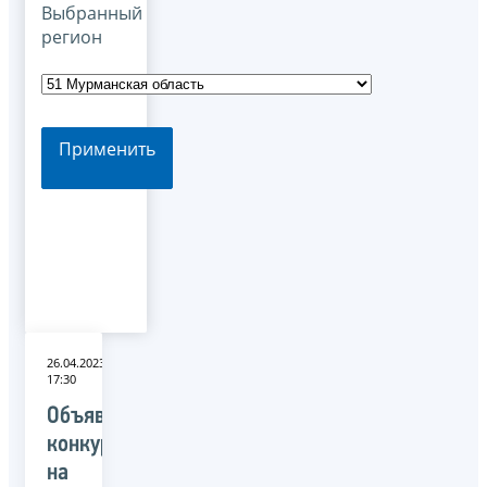
Выбранный
регион
Применить
26.04.2023
17:30
Объявлен
конкурс
на