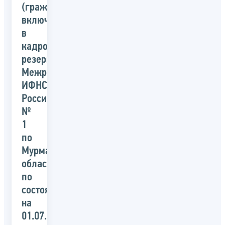
(гражданах),
включенных
в
кадровый
резерв
Межрайонной
ИФНС
России
№
1
по
Мурманской
области
по
состоянию
на
01.07.2019