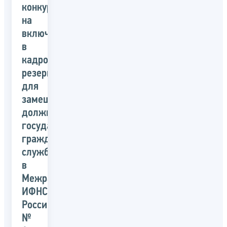
конкурс
на
включение
в
кадровый
резерв
для
замещения
должностей
государственной
гражданской
службы
в
Межрайонной
ИФНС
России
№