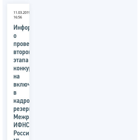
11.03.2019
16:56
Информация
о
проведении
второго
этапа
конкурса
на
включение
в
кадровый
резерв
Межрайонной
ИФНС
России