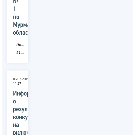
№
1
по
Мурманской
области
Новость
51 Мурманская область
06.02.2019
11:37
Информация
о
результатах
конкурса
на
включение