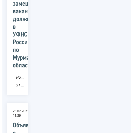
замещение
вакантных
должностей
в
УФНС
России
по
Мурманской
области
Новость
51 Мурманская область
23.02.2023
11:39
Объявление