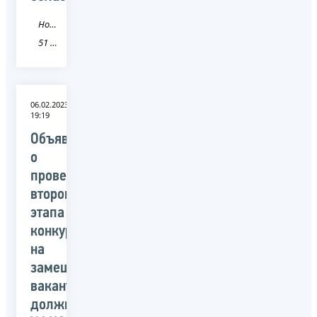
Новость
51 Мурманская область
06.02.2023
19:19
Объявление
о
проведении
второго
этапа
конкурса
на
замещение
вакантных
должностей