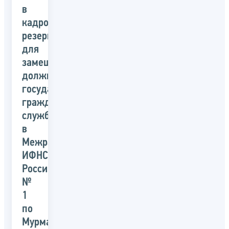
в
кадровый
резерв
для
замещения
должностей
государственной
гражданской
службы
в
Межрайонной
ИФНС
России
№
1
по
Мурманской