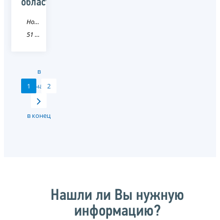
области
Новость
51 Мурманская область
в
1
начало
2
в конец
Нашли ли Вы нужную
информацию?