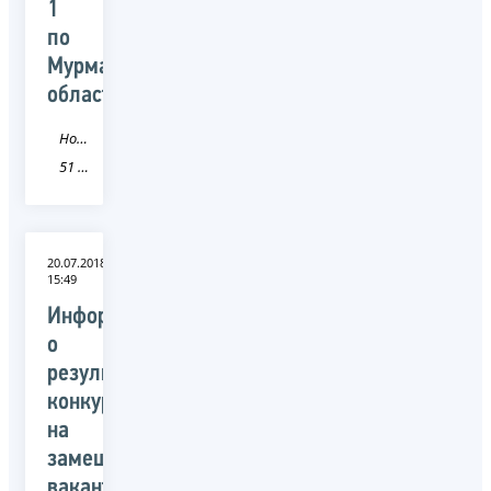
1
по
Мурманской
области
Новость
51 Мурманская область
20.07.2018
15:49
Информация
о
результатах
конкурса
на
замещение
вакантных