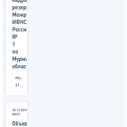
кадровый
резерв
Межрайонной
ИФНС
России
№
1
по
Мурманской
области
Новость
51 Мурманская область
20.12.2018
08:47
Объявлен