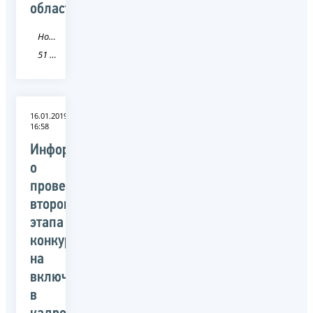
области
Новость
51 Мурманская область
16.01.2019
16:58
Информация
о
проведении
второго
этапа
конкурса
на
включение
в