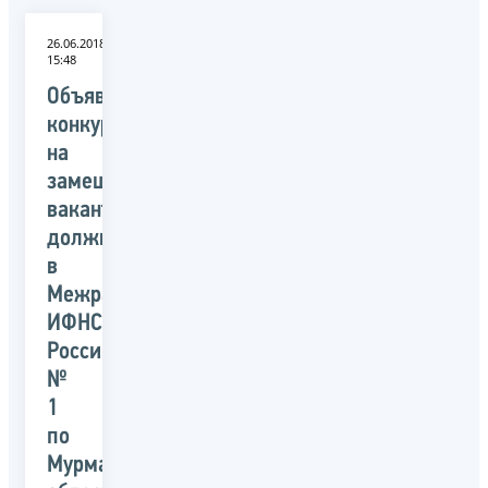
26.06.2018
15:48
Объявлен
конкурс
на
замещение
вакантных
должностей
в
Межрайонной
ИФНС
России
№
1
по
Мурманской