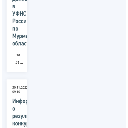
в
УФНС
России
по
Мурманской
области
Новость
51 Мурманская область
30.11.2022
09:10
Информация
о
результатах
конкурса