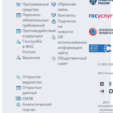
Программные
Обратная
средства
связь
Перечень
Контакты
обязательных
Подписка
требований
на
Противодействие
новости
коррупции
Об
Госслужба
использовании
в ФНС
информации
России
сайта
Вакансии
Общественный
совет
© 2005-202
ФНС Росси
Открытое
ведомство
Открытые
данные
СМЭВ
Дата
Аналитический
обновлени
портал
страницы