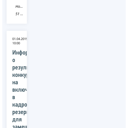
Новость
51 Мурманская область
01.04.2019
10:00
Информация
о
результатах
конкурса
на
включение
в
кадровый
резерв
для
замещения