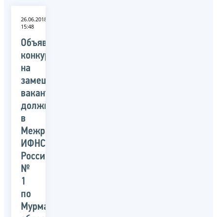
26.06.2018
15:48
Объявлен
конкурс
на
замещение
вакантных
должностей
в
Межрайонной
ИФНС
России
№
1
по
Мурманской