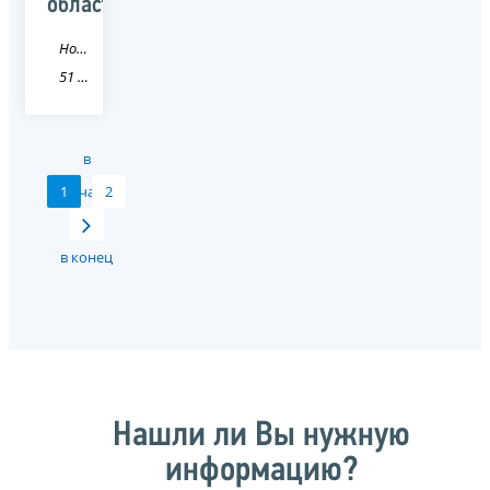
области
Новость
51 Мурманская область
в
1
начало
2
в конец
Нашли ли Вы нужную
информацию?