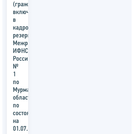
(гражданах),
включенных
в
кадровый
резерв
Межрайонной
ИФНС
России
№
1
по
Мурманской
области
по
состоянию
на
01.07.2019