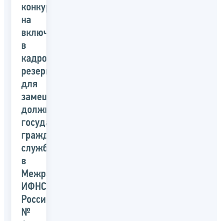
конкурс
на
включение
в
кадровый
резерв
для
замещения
должностей
государственной
гражданской
службы
в
Межрайонной
ИФНС
России
№