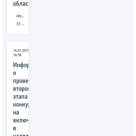
области
Новость
51 Мурманская область
16.01.2019
16:58
Информация
о
проведении
второго
этапа
конкурса
на
включение
в