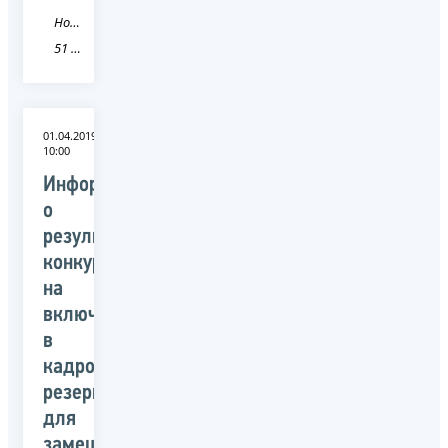
Новость
51 Мурманская область
01.04.2019
10:00
Информация
о
результатах
конкурса
на
включение
в
кадровый
резерв
для
замещения