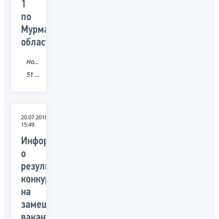
1
по
Мурманской
области
Новость
51 Мурманская область
20.07.2018
15:49
Информация
о
результатах
конкурса
на
замещение
вакантных