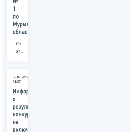
№
1
по
Мурманской
области
Новость
51 Мурманская область
06.02.2019
11:37
Информация
о
результатах
конкурса
на
включение