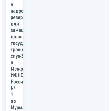
в
кадровый
резерв
для
замещения
должностей
государственной
гражданской
службы
в
Межрайонной
ИФНС
России
№
1
по
Мурманской