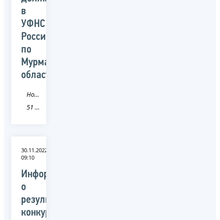
в
УФНС
России
по
Мурманской
области
Новость
51 Мурманская область
30.11.2022
09:10
Информация
о
результатах
конкурса