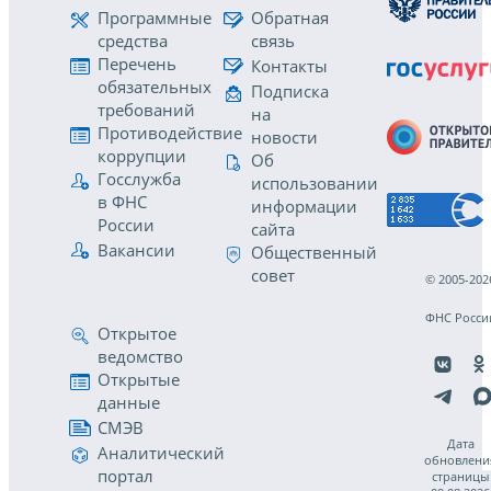
Программные
Обратная
средства
связь
Перечень
Контакты
обязательных
Подписка
требований
на
Противодействие
новости
коррупции
Об
Госслужба
использовании
в ФНС
информации
России
сайта
Вакансии
Общественный
совет
© 2005-202
ФНС Росси
Открытое
ведомство
Открытые
данные
СМЭВ
Дата
Аналитический
обновлени
портал
страницы