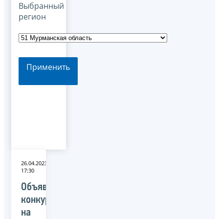
Выбранный
регион
Применить
26.04.2023
17:30
Объявлен
конкурс
на