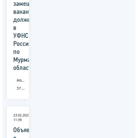
замещение
вакантных
должностей
в
УФНС
России
по
Мурманской
области
Новость
51 Мурманская область
23.02.2023
11:39
Объявление