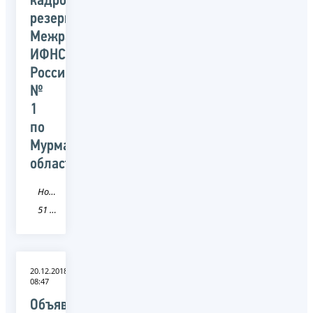
кадровый
резерв
Межрайонной
ИФНС
России
№
1
по
Мурманской
области
Новость
51 Мурманская область
20.12.2018
08:47
Объявлен