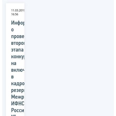
11.03.2019
16:56
Информация
о
проведении
второго
этапа
конкурса
на
включение
в
кадровый
резерв
Межрайонной
ИФНС
России