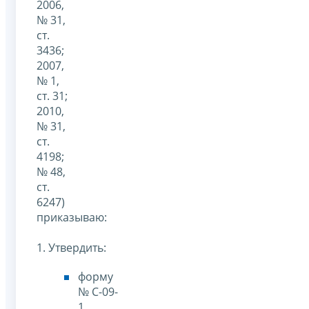
2006,
№ 31,
ст.
3436;
2007,
№ 1,
ст. 31;
2010,
№ 31,
ст.
4198;
№ 48,
ст.
6247)
приказываю:
1. Утвердить:
форму
№ С-09-
1