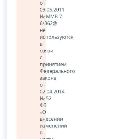
от
09.06.2011
№ ММВ-7-
6/362@
не
используются
в
связи
с
принятием
Федерального
закона
от
02.04.2014
№ 52-
ФЗ
«О
внесении
изменений
в