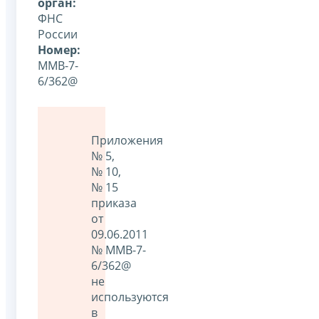
орган:
ФНС
России
Номер:
ММВ-7-
6/362@
Приложения
№ 5,
№ 10,
№ 15
приказа
от
09.06.2011
№ ММВ-7-
6/362@
не
используются
в