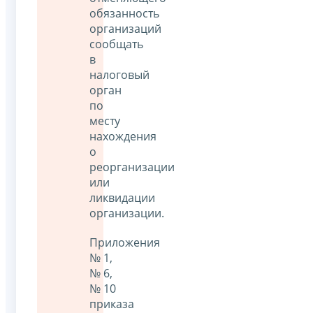
обязанность
организаций
сообщать
в
налоговый
орган
по
месту
нахождения
о
реорганизации
или
ликвидации
организации.
Приложения
№ 1,
№ 6,
№ 10
приказа