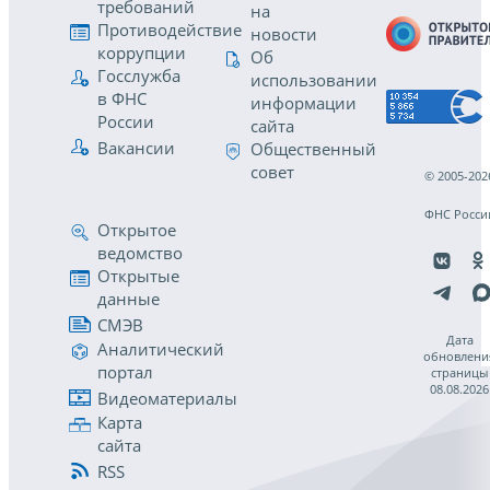
требований
на
Противодействие
новости
коррупции
Об
Госслужба
использовании
в ФНС
информации
России
сайта
Вакансии
Общественный
совет
© 2005-202
ФНС Росси
Открытое
ведомство
Открытые
данные
СМЭВ
Дата
Аналитический
обновлени
портал
страницы
08.08.2026
Видеоматериалы
Карта
сайта
RSS