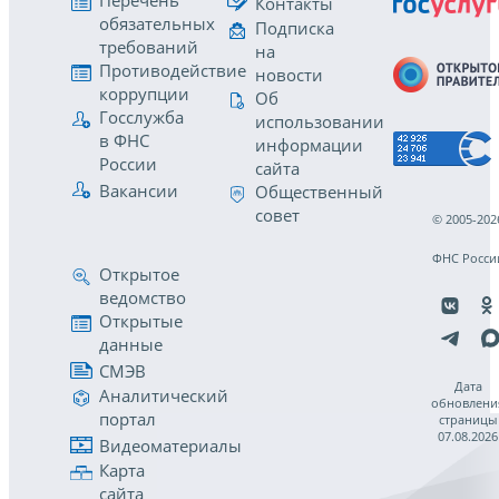
Перечень
Контакты
обязательных
Подписка
требований
на
Противодействие
новости
коррупции
Об
Госслужба
использовании
в ФНС
информации
России
сайта
Вакансии
Общественный
совет
© 2005-202
ФНС Росси
Открытое
ведомство
Открытые
данные
СМЭВ
Дата
Аналитический
обновлени
портал
страницы
07.08.2026
Видеоматериалы
Карта
сайта