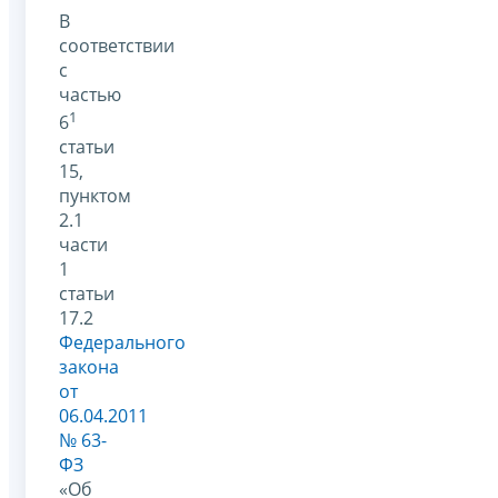
В
соответствии
с
частью
1
6
статьи
15,
пунктом
2.1
части
1
статьи
17.2
Федерального
закона
от
06.04.2011
№ 63-
ФЗ
«Об