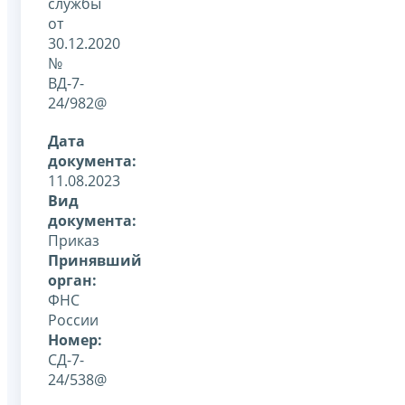
службы
от
30.12.2020
№
ВД-7-
24/982@
Дата
документа:
11.08.2023
Вид
документа:
Приказ
Принявший
орган:
ФНС
России
Номер:
СД-7-
24/538@