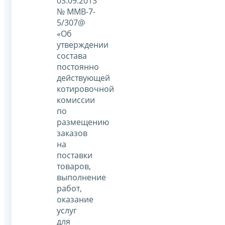
03.09.2013
№ ММВ-7-
5/307@
«Об
утверждении
состава
постоянно
действующей
котировочной
комиссии
по
размещению
заказов
на
поставки
товаров,
выполнение
работ,
оказание
услуг
для