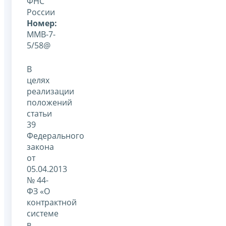
ФНС
России
Номер:
ММВ-7-
5/58@
В
целях
реализации
положений
статьи
39
Федерального
закона
от
05.04.2013
№ 44-
ФЗ «О
контрактной
системе
в