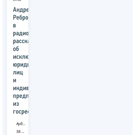
Андрей
Ребров
в
радиоэфире
рассказал
об
исключении
юридических
лиц
и
индивидуальных
предпринимателей
из
госреестров
Аудио
56 Оренбургская область