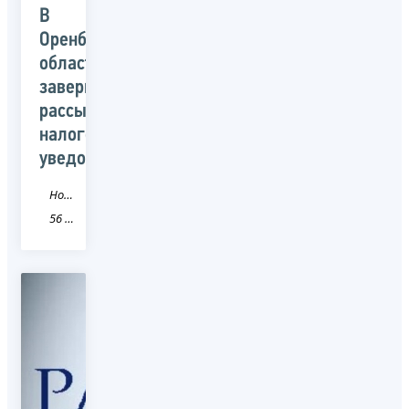
В
Оренбургской
области
завершена
рассылка
налоговых
уведомлений
Новость
56 Оренбургская область