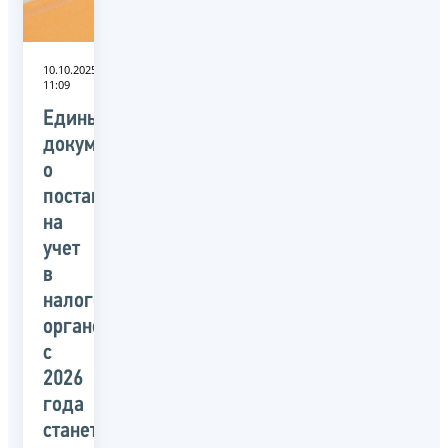
10.10.2025
11:09
Единым
документом
о
постановке
на
учет
в
налоговом
органе
с
2026
года
станет