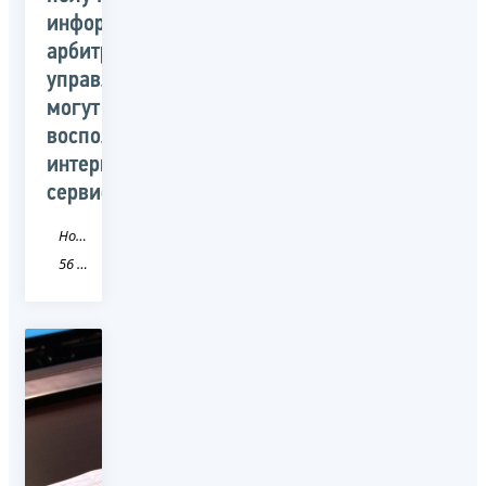
информации
арбитражные
управляющие
могут
воспользоваться
интернет-
сервисом
Новость
56 Оренбургская область