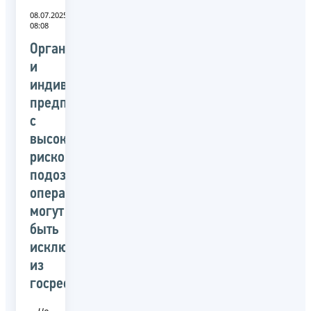
08.07.2025
08:08
Организации
и
индивидуальных
предпринимателей
с
высоким
риском
подозрительных
операций
могут
быть
исключены
из
госреестров