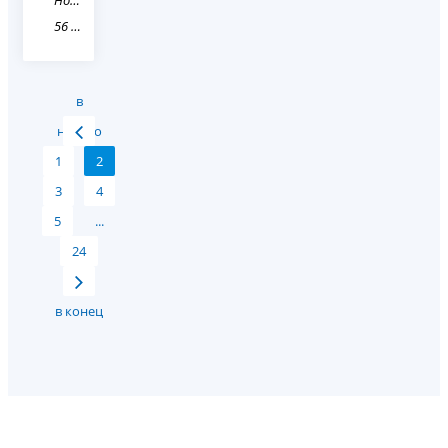
Новость
56 Оренбургская область
в
начало
1
2
3
4
5
...
24
в конец