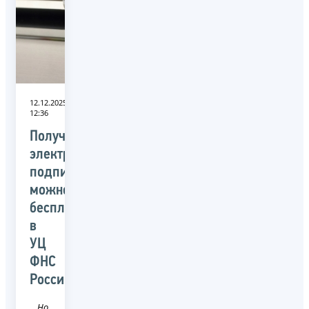
12.12.2025
12:36
Получить
электронную
подпись
можно
бесплатно
в
УЦ
ФНС
России
Новость