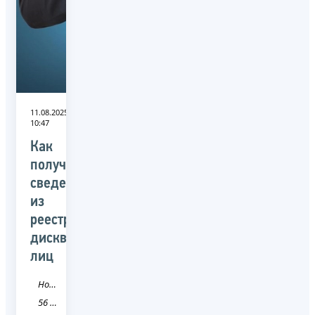
11.08.2025
10:47
Как
получить
сведения
из
реестра
дисквалифицированных
лиц
Новость
56 Оренбургская область