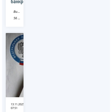
банкротов
Видео
56 Оренбургская область
13.11.2025
07:51