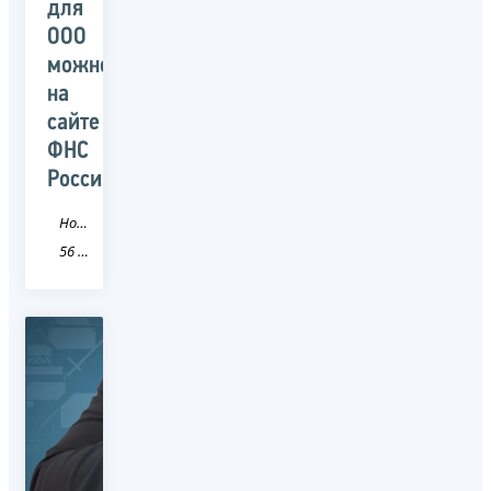
для
ООО
можно
на
сайте
ФНС
России
Новость
56 Оренбургская область