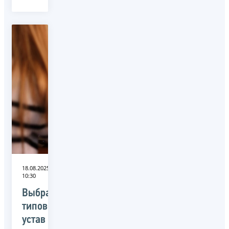
18.08.2025
10:30
Выбрать
типовой
устав