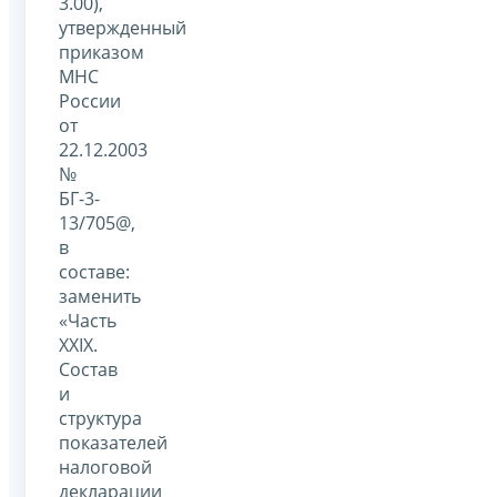
3.00),
утвержденный
приказом
МНС
России
от
22.12.2003
№
БГ-3-
13/705@,
в
составе:
заменить
«Часть
XXIХ.
Состав
и
структура
показателей
налоговой
декларации