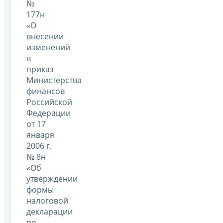
№
177н
«О
внесении
изменений
в
приказ
Министерства
финансов
Российской
Федерации
от 17
января
2006 г.
№ 8н
«Об
утверждении
формы
налоговой
декларации
по