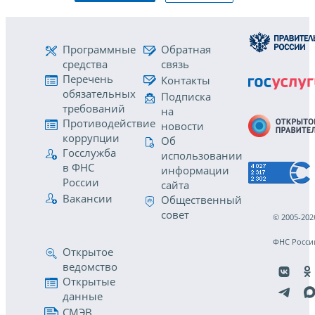
Программные
Обратная
средства
связь
Перечень
Контакты
обязательных
Подписка
требований
на
Противодействие
новости
коррупции
Об
Госслужба
использовании
в ФНС
информации
России
сайта
Вакансии
Общественный
совет
© 2005-202
ФНС Росси
Открытое
ведомство
Открытые
данные
СМЭВ