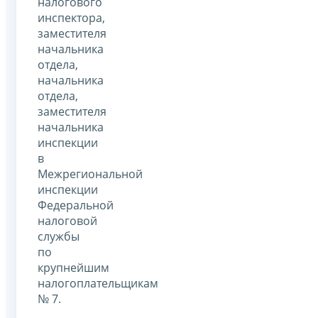
налогового
инспектора,
заместителя
начальника
отдела,
начальника
отдела,
заместителя
начальника
инспекции
в
Межрегиональной
инспекции
Федеральной
налоговой
службы
по
крупнейшим
налогоплательщикам
№ 7.