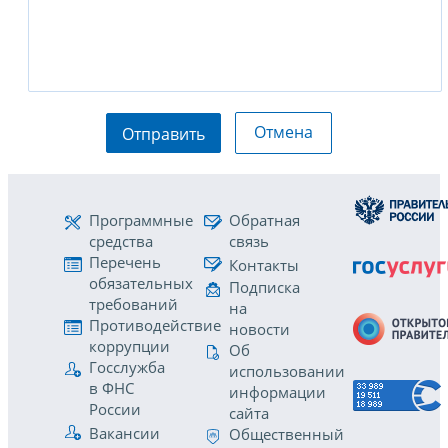
Отмена
Отправить
Программные
Обратная
средства
связь
Перечень
Контакты
обязательных
Подписка
требований
на
Противодействие
новости
коррупции
Об
Госслужба
использовании
в ФНС
информации
России
сайта
Вакансии
Общественный