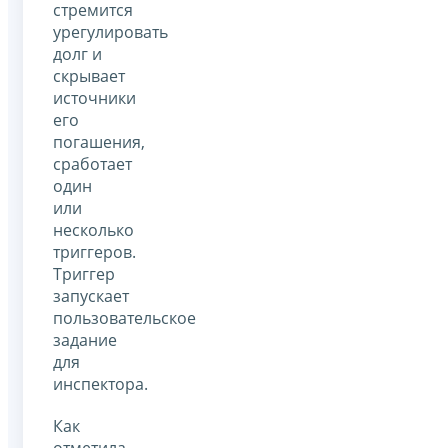
стремится
урегулировать
долг и
скрывает
источники
его
погашения,
сработает
один
или
несколько
триггеров.
Триггер
запускает
пользовательское
задание
для
инспектора.
Как
отметила