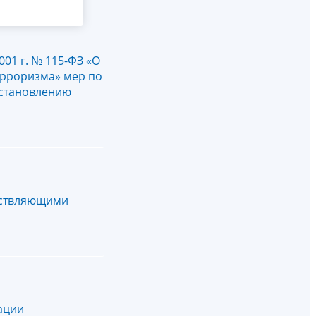
01 г. № 115-ФЗ «О
ерроризма» мер по
остановлению
ествляющими
ации