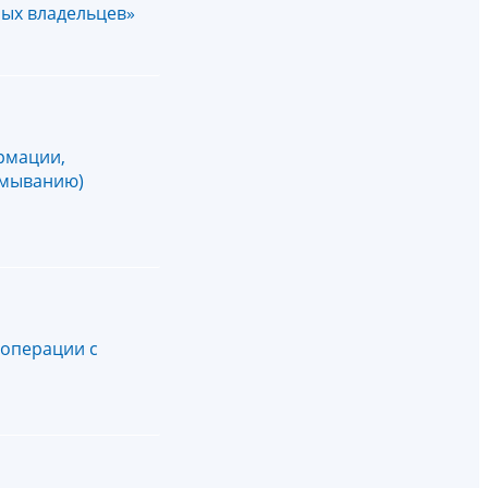
ных владельцев»
рмации,
тмыванию)
 операции с