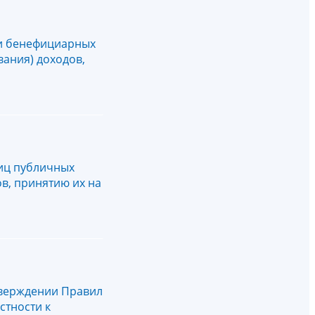
 и бенефициарных
вания) доходов,
иц публичных
в, принятию их на
утверждении Правил
стности к