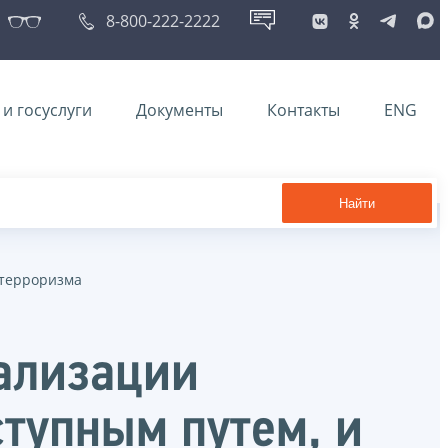
8-800-222-2222
и госуслуги
Документы
Контакты
ENG
Найти
 терроризма
гализации
тупным путем, и