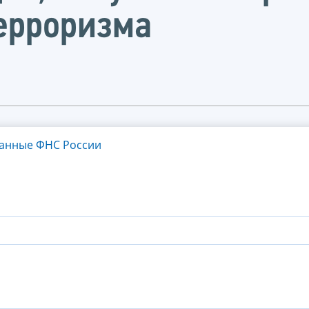
ерроризма
танные ФНС России