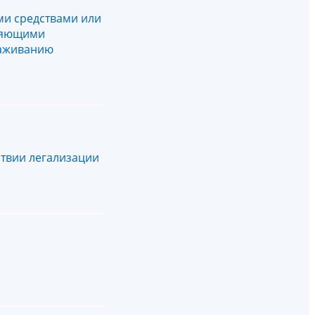
и средствами или
вляющими
раживанию
ствии легализации