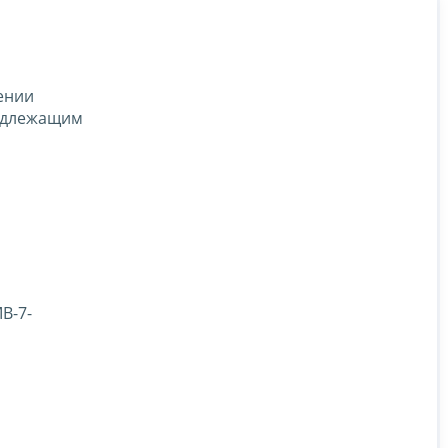
ении
подлежащим
В-7-