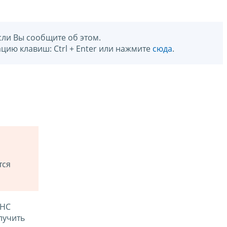
сли Вы сообщите об этом.
цию клавиш: Ctrl + Enter или нажмите
сюда
.
тся
ФНС
лучить