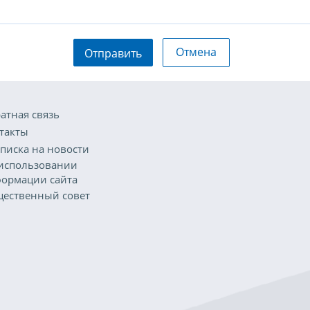
Отмена
Отправить
атная связь
такты
писка на новости
использовании
ормации сайта
ественный совет