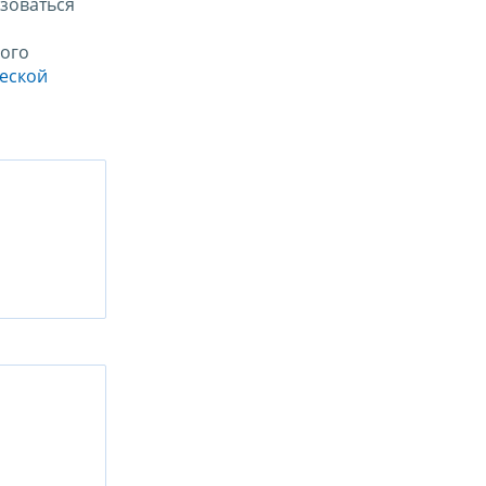
зоваться
ого
ческой