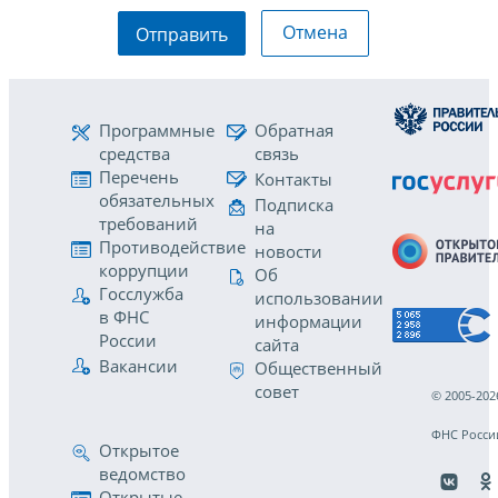
Отмена
Отправить
Программные
Обратная
средства
связь
Перечень
Контакты
обязательных
Подписка
требований
на
Противодействие
новости
коррупции
Об
Госслужба
использовании
в ФНС
информации
России
сайта
Вакансии
Общественный
совет
© 2005-202
ФНС Росси
Открытое
ведомство
Открытые