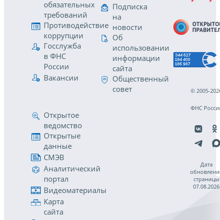
обязательных
Подписка
требований
на
Противодействие
новости
коррупции
Об
Госслужба
использовании
в ФНС
информации
России
сайта
Вакансии
Общественный
совет
© 2005-202
ФНС Росси
Открытое
ведомство
Открытые
данные
СМЭВ
Дата
Аналитический
обновлени
портал
страницы
07.08.2026
Видеоматериалы
Карта
сайта