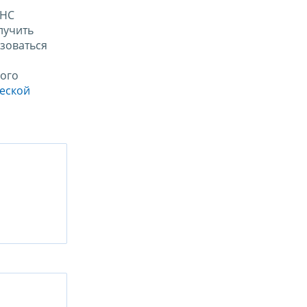
ФНС
лучить
зоваться
ого
ческой