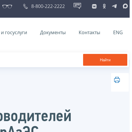
8-800-222-2222
и госуслуги
Документы
Контакты
ENG
Найти
ководителей