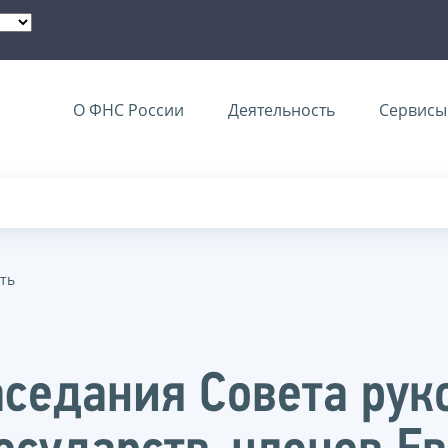
О ФНС России
Деятельность
Сервисы 
ть
аседания Совета ру