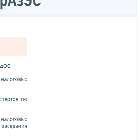
врАзЭС
АзЭС
й налоговых
спертов по
 налоговых
 заседания