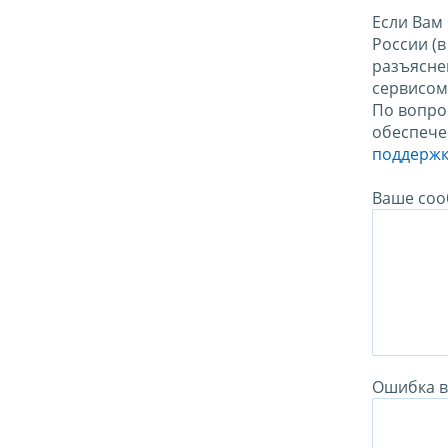
Если Вам
России (
разъясне
сервисо
По вопро
обеспече
поддержк
Ваше соо
Ошибка в 