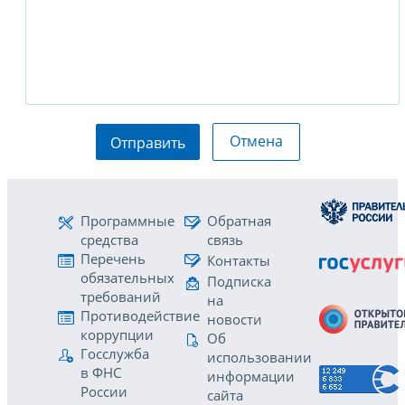
Отмена
Отправить
Программные
Обратная
средства
связь
Перечень
Контакты
обязательных
Подписка
требований
на
Противодействие
новости
коррупции
Об
Госслужба
использовании
в ФНС
информации
России
сайта