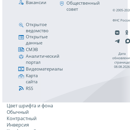
Вакансии
Общественный
совет
© 2005-202
ФНС Росси
Открытое
ведомство
Открытые
данные
СМЭВ
Дата
Аналитический
обновлени
портал
страницы
08.08.2026
Видеоматериалы
Карта
сайта
RSS
Цвет шрифта и фона
Обычный
Контрастный
Инверсия