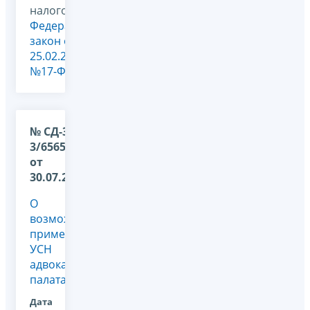
налогообложения,
Федеральный
закон от
25.02.2022
№17-ФЗ
№ СД-36-
3/6565@
от
30.07.2026
О
возможности
применения
УСН
адвокатскими
палатами
Дата