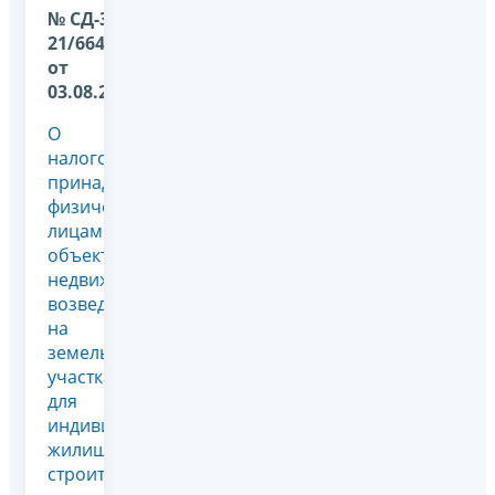
№ СД-36-
21/6646@
от
03.08.2026
О
налогообложении
принадлежащих
физическим
лицам
объектов
недвижимости,
возведенных
на
земельных
участках
для
индивидуального
жилищного
строительства