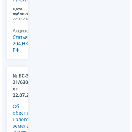
Дата
публикации:
22.07.2026
Акцизы,
Статья
204 НК
РФ
№ БС-36-
21/6307@
от
22.07.2026
Об
обеспечении
налогообложения
земельных