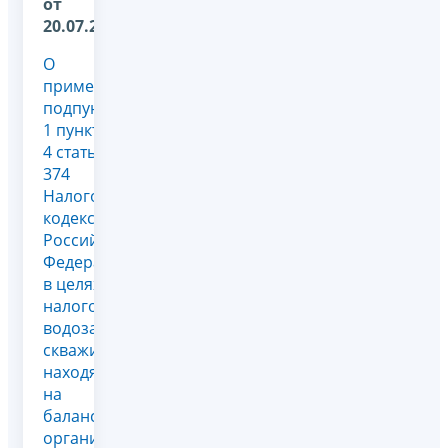
от
20.07.2026
О
применении
подпункта
1 пункта
4 статьи
374
Налогового
кодекса
Российской
Федерации
в целях
налогообложения
водозаборной
скважины,
находящейся
на
балансе
организации