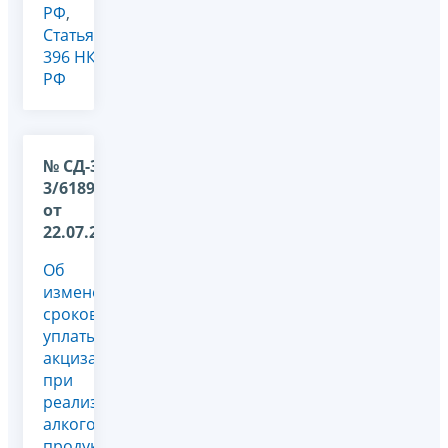
РФ
,
Статья
396 НК
РФ
№ СД-36-
3/6189@
от
22.07.2026
Об
изменении
сроков
уплаты
акциза
при
реализации
алкогольной
продукции