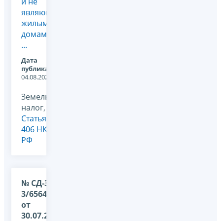
и не
являющихся
жилыми
домами
...
Дата
публикации:
04.08.2026
Земельный
налог,
Статья
406 НК
РФ
№ СД-36-
3/6564@
от
30.07.2026