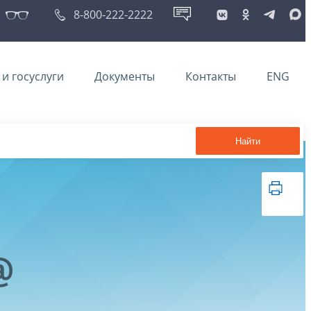
8-800-222-2222
и госуслуги
Документы
Контакты
ENG
Найти
@