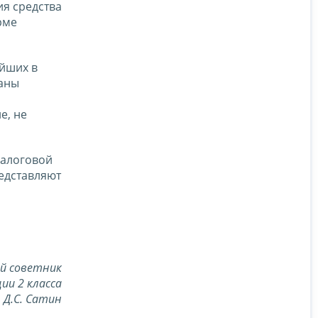
я средства
рме
ейших в
заны
е, не
налоговой
едставляют
й советник
ии 2 класса
Д.С. Сатин