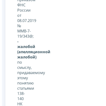
ФНС
России
от
08.07.2019
№
ММВ-7-
19/343@;
-
жалобой
(апелляционной
жалобой)
по
смыслу,
придаваемому
этому
понятию
статьями
138-
140
НК