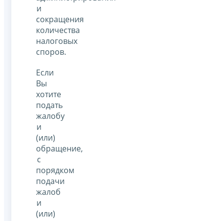
и
сокращения
количества
налоговых
споров.
Если
Вы
хотите
подать
жалобу
и
(или)
обращение,
с
порядком
подачи
жалоб
и
(или)