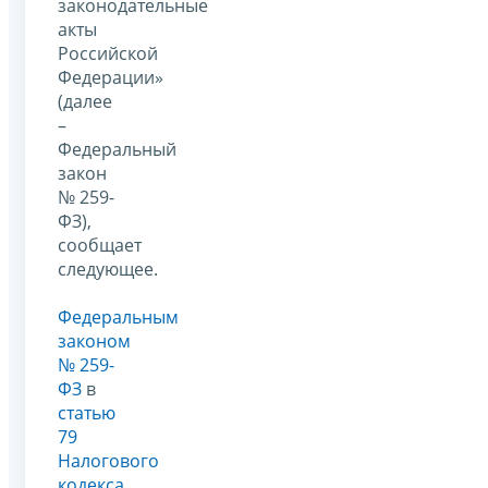
законодательные
акты
Российской
Федерации»
(далее
–
Федеральный
закон
№ 259-
ФЗ),
сообщает
следующее.
Федеральным
законом
№ 259-
ФЗ
в
статью
79
Налогового
кодекса