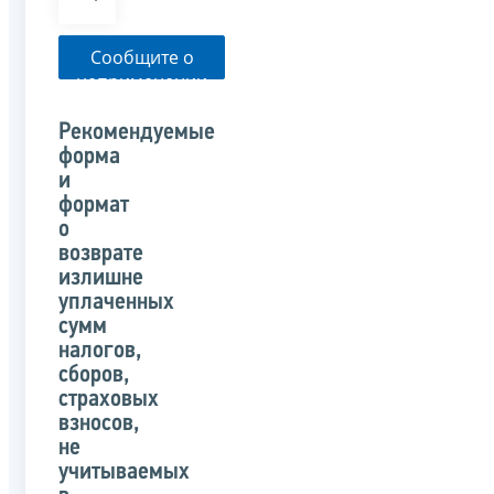
Сообщите о
неприменении
налоговым
органом
Рекомендуемые
указанного
форма
письма
и
формат
о
возврате
излишне
уплаченных
сумм
налогов,
сборов,
страховых
взносов,
не
учитываемых