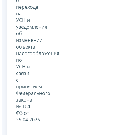
о
переходе
на
УСН и
уведомления
об
изменении
объекта
налогообложения
по
УСН в
связи
с
принятием
Федерального
закона
№ 104-
ФЗ от
25.04.2026