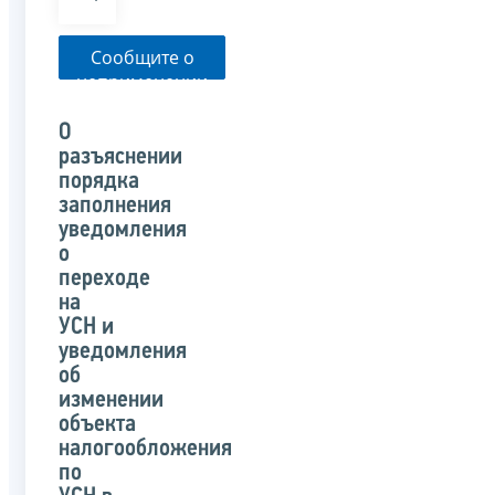
Сообщите о
неприменении
налоговым
органом
О
указанного
разъяснении
письма
порядка
заполнения
уведомления
о
переходе
на
УСН и
уведомления
об
изменении
объекта
налогообложения
по