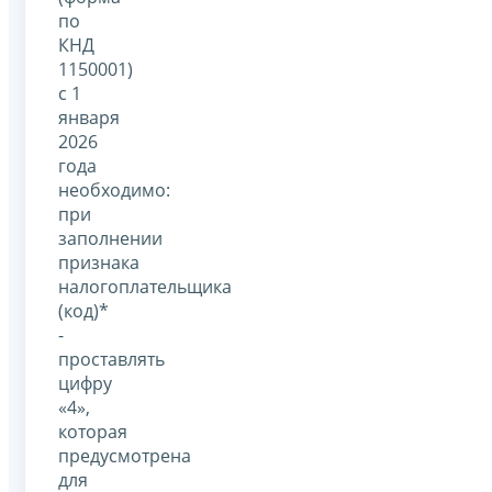
по
КНД
1150001)
с 1
января
2026
года
необходимо:
при
заполнении
признака
налогоплательщика
(код)*
-
проставлять
цифру
«4»,
которая
предусмотрена
для