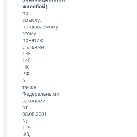
жалобой)
по
смыслу,
придаваемому
этому
понятию
статьями
138-
140
НК
РФ,
а
также
Федеральными
законами
от
08.08.2001
№
129-
ФЗ,