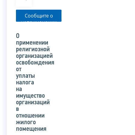
Сообщите о
неприменении
налоговым
органом
О
указанного
применении
письма
религиозной
организацией
освобождения
от
уплаты
налога
на
имущество
организаций
в
отношении
жилого
помещения