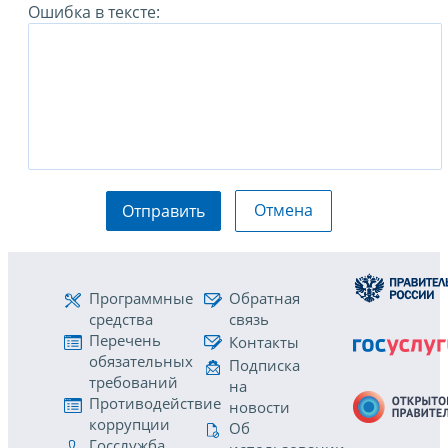
Ошибка в тексте:
Отмена
Отправить
Программные
Обратная
средства
связь
Перечень
Контакты
обязательных
Подписка
требований
на
Противодействие
новости
коррупции
Об
Госслужба