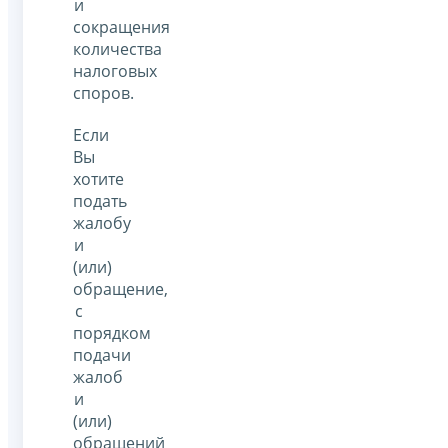
и
сокращения
количества
налоговых
споров.
Если
Вы
хотите
подать
жалобу
и
(или)
обращение,
с
порядком
подачи
жалоб
и
(или)
обращений