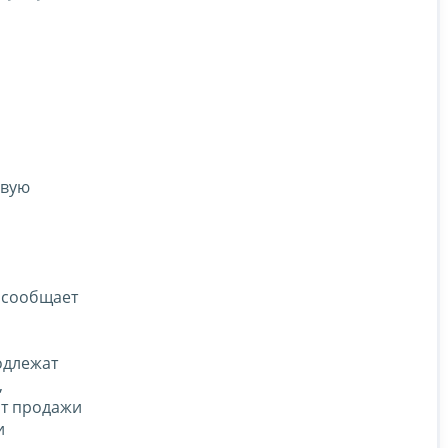
овую
 сообщает
подлежат
,
от продажи
и