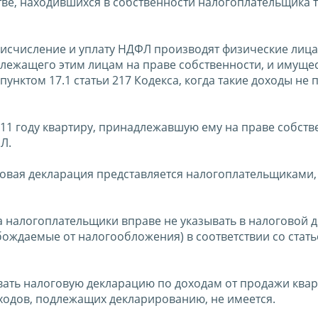
ве, находившихся в собственности налогоплательщика т
а исчисление и уплату НДФЛ производят физические лица
лежащего этим лицам на праве собственности, и имуще
унктом 17.1 статьи 217 Кодекса, когда такие доходы не 
011 году квартиру, принадлежавшую ему на праве собств
Л.
логовая декларация представляется налогоплательщиками,
ка налогоплательщики вправе не указывать в налоговой 
ждаемые от налогообложения) в соответствии со стать
вать налоговую декларацию по доходам от продажи ква
доходов, подлежащих декларированию, не имеется.