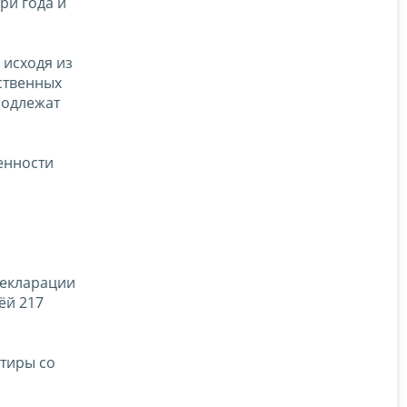
ри года и
 исходя из
ственных
подлежат
енности
декларации
ёй 217
ртиры со