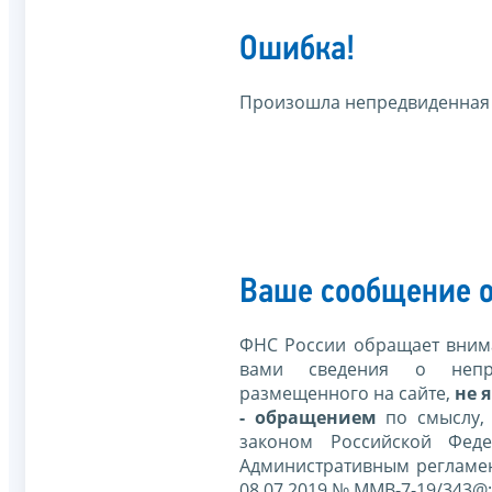
Ошибка!
Произошла непредвиденная
Ваше сообщение о
ФНС России обращает внима
вами сведения о непр
размещенного на сайте,
не я
- обращением
по смыслу,
законом Российской Фед
Административным регламе
08.07.2019 № ММВ-7-19/343@;