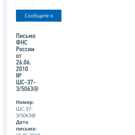
Сообщите о
неприменении
налоговым
органом
Письмо
указанного
ФНС
письма
России
от
26.06.
2010
№
ШС-37-
3/5063@
Номер:
ШС-37-
3/5063@
Дата
письма: