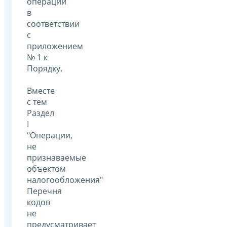
операций
в
соответствии
с
приложением
№ 1 к
Порядку.
Вместе
с тем
Раздел
I
"Операции,
не
признаваемые
объектом
налогообложения"
Перечня
кодов
не
предусматривает