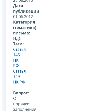
26.06.2010
Дата
публикации:
01.06.2012
Категория
(тематика)
письма:
НДС
Теги:
Статья
146
НК
РФ
,
Статья
149
НК РФ
Вопрос:
О
порядке
заполнения