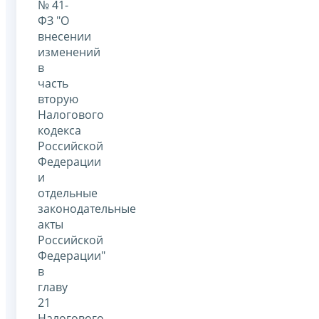
№ 41-
ФЗ "О
внесении
изменений
в
часть
вторую
Налогового
кодекса
Российской
Федерации
и
отдельные
законодательные
акты
Российской
Федерации"
в
главу
21
Налогового