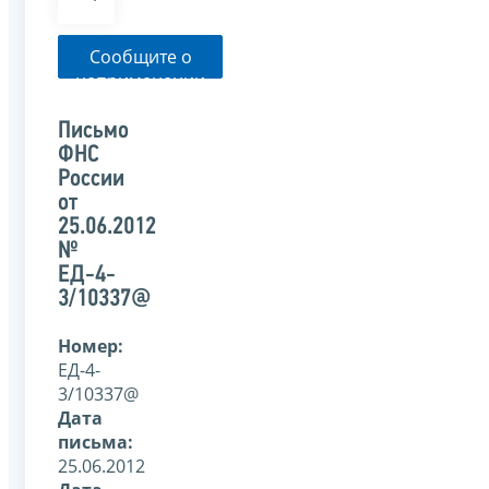
Сообщите о
неприменении
налоговым
органом
Письмо
указанного
ФНС
письма
России
от
25.06.2012
№
ЕД-4-
3/10337@
Номер:
ЕД-4-
3/10337@
Дата
письма:
25.06.2012