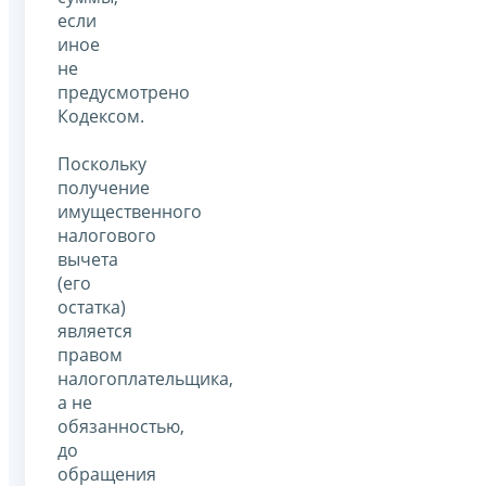
если
иное
не
предусмотрено
Кодексом.
Поскольку
получение
имущественного
налогового
вычета
(его
остатка)
является
правом
налогоплательщика,
а не
обязанностью,
до
обращения