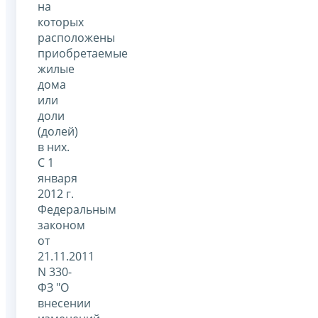
на
которых
расположены
приобретаемые
жилые
дома
или
доли
(долей)
в них.
С 1
января
2012 г.
Федеральным
законом
от
21.11.2011
N 330-
ФЗ "О
внесении