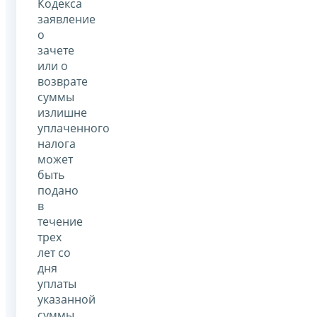
Кодекса
заявление
о
зачете
или о
возврате
суммы
излишне
уплаченного
налога
может
быть
подано
в
течение
трех
лет со
дня
уплаты
указанной
суммы,