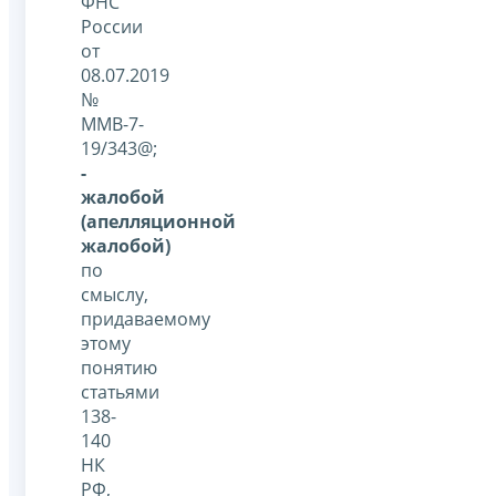
ФНС
России
от
08.07.2019
№
ММВ-7-
19/343@;
-
жалобой
(апелляционной
жалобой)
по
смыслу,
придаваемому
этому
понятию
статьями
138-
140
НК
РФ,