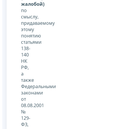
жалобой)
по
смыслу,
придаваемому
этому
понятию
статьями
138-
140
НК
РФ,
а
также
Федеральными
законами
от
08.08.2001
№
129-
ФЗ,