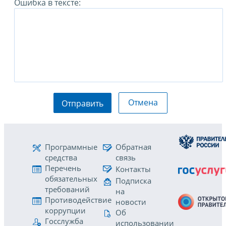
Ошибка в тексте:
Отмена
Отправить
Программные
Обратная
средства
связь
Перечень
Контакты
обязательных
Подписка
требований
на
Противодействие
новости
коррупции
Об
Госслужба
использовании