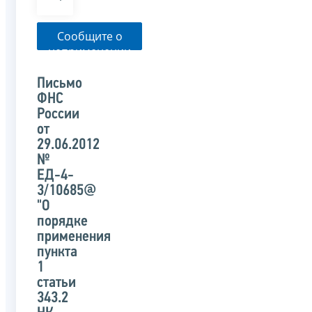
Сообщите о
неприменении
налоговым
органом
Письмо
указанного
ФНС
письма
России
от
29.06.2012
№
ЕД-4-
3/10685@
"О
порядке
применения
пункта
1
статьи
343.2