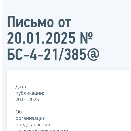
Письмо от
20.01.2025 №
БС-4-21/385@
Дата
публикации:
20.01.2025
Об
организации
представления
налогоплательщиками,