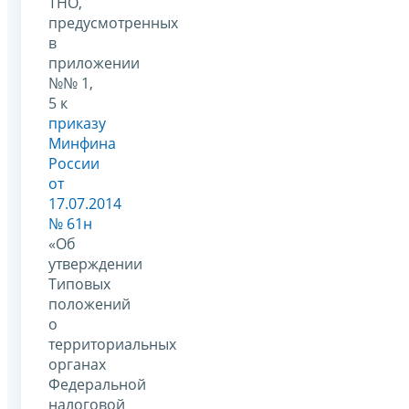
ТНО,
предусмотренных
в
приложении
№№ 1,
5 к
приказу
Минфина
России
от
17.07.2014
№ 61н
«Об
утверждении
Типовых
положений
о
территориальных
органах
Федеральной
налоговой