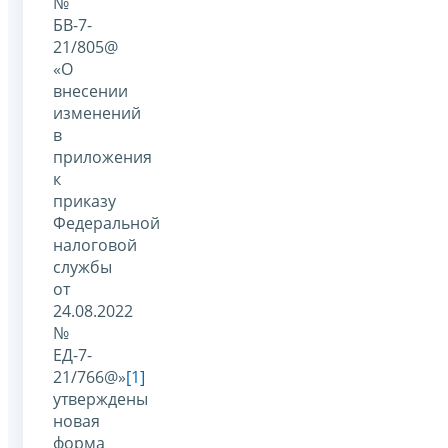
№
БВ-7-
21/805@
«О
внесении
изменений
в
приложения
к
приказу
Федеральной
налоговой
службы
от
24.08.2022
№
ЕД-7-
21/766@»
[1]
утверждены
новая
форма