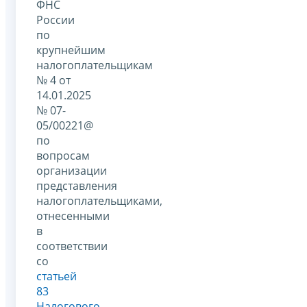
ФНС
России
по
крупнейшим
налогоплательщикам
№ 4 от
14.01.2025
№ 07-
05/00221@
по
вопросам
организации
представления
налогоплательщиками,
отнесенными
в
соответствии
со
статьей
83
Налогового