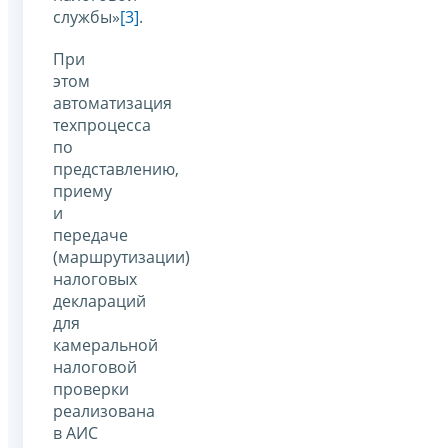
службы»
[3]
.
При
этом
автоматизация
техпроцесса
по
представлению,
приему
и
передаче
(маршрутизации)
налоговых
деклараций
для
камеральной
налоговой
проверки
реализована
в АИС