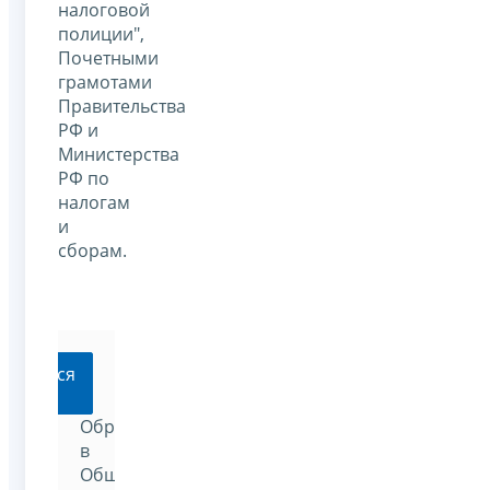
налоговой
полиции",
Почетными
грамотами
Правительства
РФ и
Министерства
РФ по
налогам
и
сборам.
ратиться
Обратиться
в
Общественный