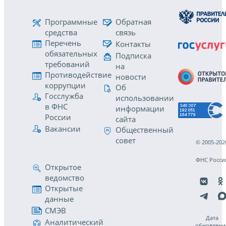
Программные
Обратная
средства
связь
Перечень
Контакты
обязательных
Подписка
требований
на
Противодействие
новости
коррупции
Об
Госслужба
использовании
в ФНС
информации
России
сайта
Вакансии
Общественный
совет
© 2005-202
ФНС Росси
Открытое
ведомство
Открытые
данные
СМЭВ
Дата
Аналитический
обновлени