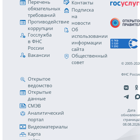
Перечень
Контакты
обязательных
Подписка
требований
на
Противодействие
новости
коррупции
Об
Госслужба
использовании
в ФНС
информации
России
сайта
Вакансии
Общественный
совет
© 2005-202
ФНС Росси
Открытое
ведомство
Открытые
данные
СМЭВ
Дата
Аналитический
обновлени
портал
страницы
08.08.2026
Видеоматериалы
Карта