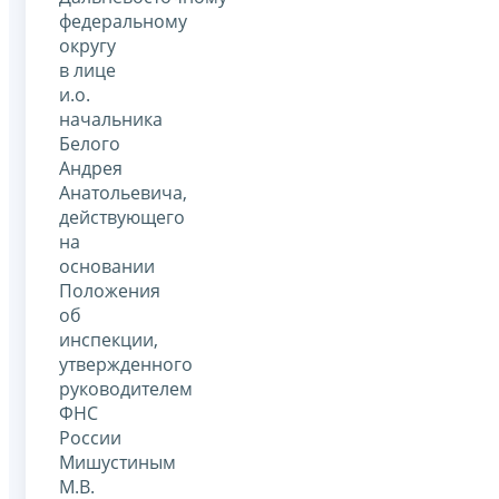
федеральному
округу
в лице
и.о.
начальника
Белого
Андрея
Анатольевича,
действующего
на
основании
Положения
об
инспекции,
утвержденного
руководителем
ФНС
России
Мишустиным
М.В.