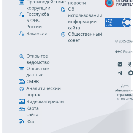
Противодействие
новости
коррупции
Об
Госслужба
использовании
в ФНС
информации
России
сайта
Вакансии
Общественный
совет
© 2005-202
ФНС Росси
Открытое
ведомство
Открытые
данные
СМЭВ
Дата
Аналитический
обновлени
портал
страницы
10.08.2026
Видеоматериалы
Карта
сайта
RSS