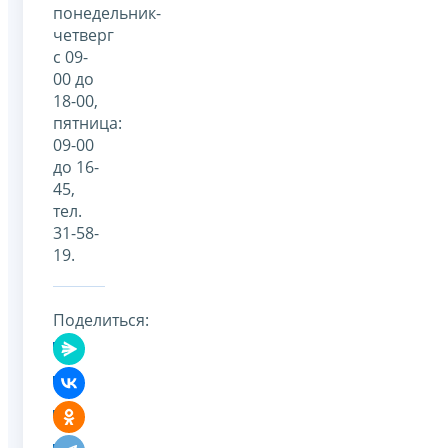
понедельник-
четверг
с 09-
00 до
18-00,
пятница:
09-00
до 16-
45,
тел.
31-58-
19.
Поделиться: