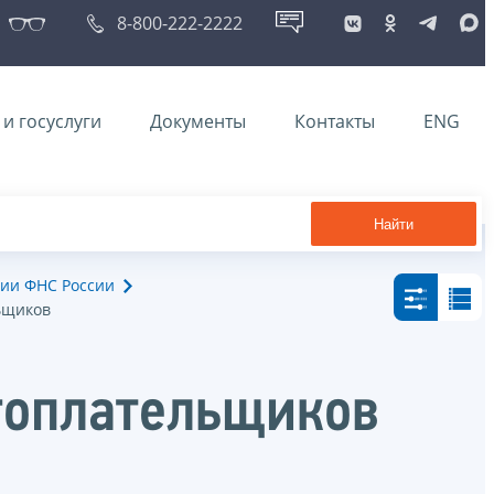
8-800-222-2222
и госуслуги
Документы
Контакты
ENG
Найти
ии ФНС России
ьщиков
гоплательщиков