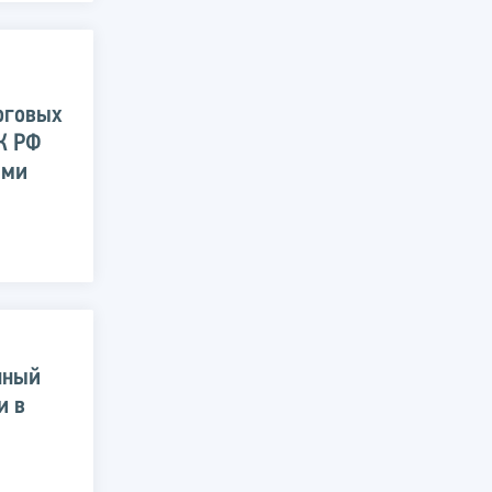
оговых
НК РФ
ами
нный
и в