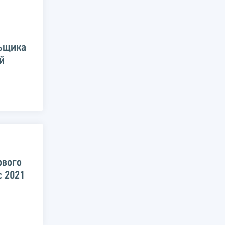
льщика
й
ового
с 2021