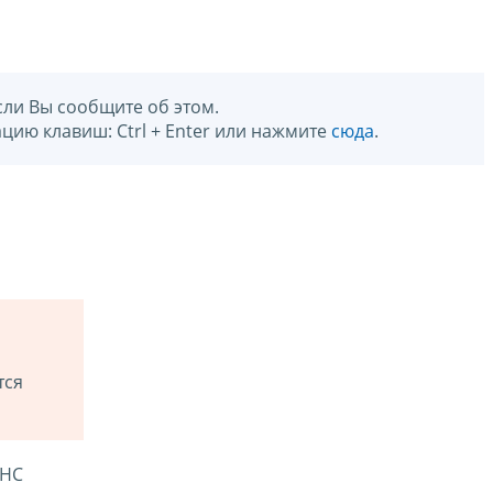
сли Вы сообщите об этом.
цию клавиш: Ctrl + Enter или нажмите
сюда
.
тся
ФНС