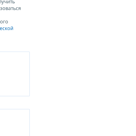
лучить
зоваться
ого
ческой