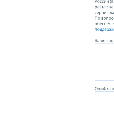
России (
разъясне
сервисо
По вопро
обеспече
поддержк
Ваше соо
Ошибка в 