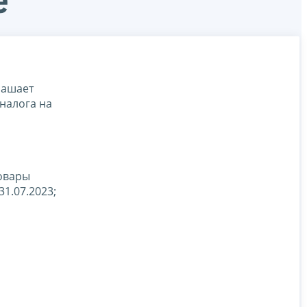
е
лашает
 налога на
товары
31.07.2023;