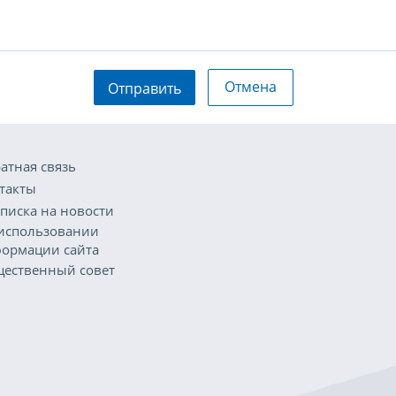
Отмена
Отправить
атная связь
такты
писка на новости
использовании
ормации сайта
ественный совет