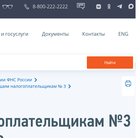
8-800-222-2222
и госуслуги
Документы
Контакты
ENG
Найти
ии ФНС России
йшим налогоплательщикам № 3
гоплательщикам №3